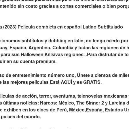
tenido sin costo gracias a cortes comerciales o bien porque
pa (2023) Película completa en español Latino Subtitulado
cionamos subtítulos y dabbing en latín, no tenga miedo por 
uay, España, Argentina, Colombia y todas las regiones de h
ara sus Halloween Killsivas regiones. .Para disfrutar de to
guir en su cuenta premium.
so de entretenimiento número uno, Únete a cientos de mile
de las mejores películas Está AQUÍ y es GRATIS.
ículas de acción, terror, aventuras, telenovelas mexicanas 
últimas noticias: Narcos: México, The Sinner 2 y Lareina del
e exhiben en los cines de Perú, México,España, Estados Un
s países del mundo.