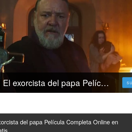
[~!+cuevana3,] El exorcista del papa Película Completa Online en Español y Latino Gratis
S
orcista del papa Película Completa Online en 
tis