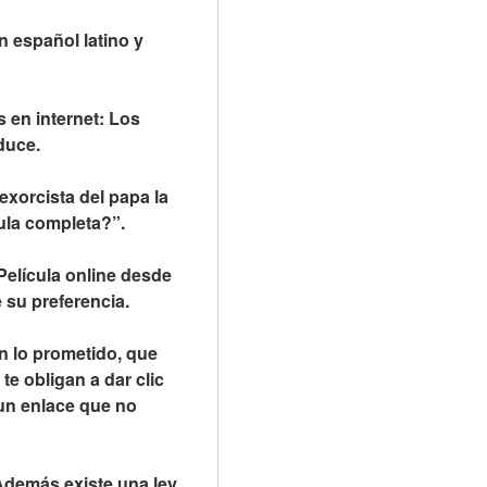
 español latino y 
 en internet: Los 
duce.
orcista del papa la 
ula completa?”.
Película online desde 
 su preferencia.
 lo prometido, que 
e obligan a dar clic 
 un enlace que no 
Además existe una ley 