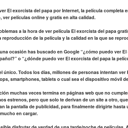
 El exorcista del papa por Internet, la película completa en
 ver películas online y gratis en alta calidad.
lemas a la hora de ver película El exorcista del papa gratis
 reproducción de la película y la calidad en la que se repro
na ocasión has buscado en Google “¿cómo puedo ver El ex
pañol?” o “¿dónde puedo ver El exorcista del papa la pelíc
l único. Todos los días, millones de personas intentan ver 
ps, smartphones, tablets o cual sea el dispositivo móvil de
ción muchas veces termina en páginas web que no cumplen
os estrenos, pero que solo te derivan de un site a otro, que t
nan la pantalla de publicidad, para finalmente dirigirte hasta
 mucho en cargar.
ible disfrutar de verdad de una tarde/noche de películas. 