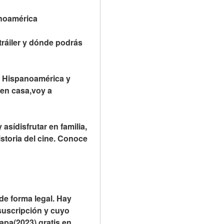
tinoamérica
ráiler y dónde podrás 
n Hispanoamérica y 
en casa,voy a 
sídisfrutar en familia, 
storia del cine. Conoce 
de forma legal. Hay 
suscripción y cuyo 
apa(2023) gratis en 