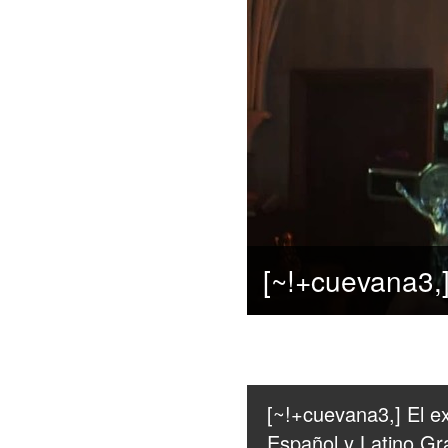
[~!+cuevana3,] El ex
Español y Latino Gra