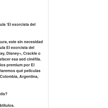
a ‘El exorcista del 
ura, este sin necesidad 
a El exorcista del 
y, Disney+, Crackle o 
acer esa sed cinéfila. 
ios premium por El 
taremos qué películas 
 Colombia, Argentina, 
atis?
btítulos.